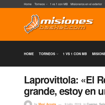
Home
Torneos
1 vs 1 con MB
Misioneros en el exterior
HOME
TORNEOS
1 VS 1 CON MB
MISION
Laprovittola: «El 
grande, estoy en u
by
Maxi Acosta
9 julio, 2019
in
Cuerpo
,
Sel