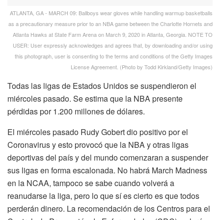
ATLANTA, GA - MARCH 09: Ballboys wear gloves while handling warmup basketballs
as a precautionary measure prior to an NBA game between the Charlotte Hornets and
Atlanta Hawks at State Farm Arena on March 9, 2020 in Atlanta, Georgia. NOTE TO
USER: User expressly acknowledges and agrees that, by downloading and/or using
this photograph, user is consenting to the terms and conditions of the Getty Images
License Agreement. (Photo by Todd Kirkland/Getty Images)
Todas las ligas de Estados Unidos se suspendieron el
miércoles pasado. Se estima que la NBA presente
pérdidas por 1.200 millones de dólares.
El miércoles pasado Rudy Gobert dio positivo por el
Coronavirus y esto provocó que la NBA y otras ligas
deportivas del país y del mundo comenzaran a suspender
sus ligas en forma escalonada. No habrá March Madness
en la NCAA, tampoco se sabe cuando volverá a
reanudarse la liga, pero lo que sí es cierto es que todos
perderán dinero. La recomendación de los Centros para el