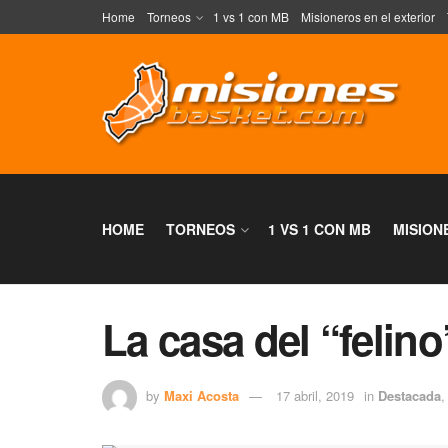
Home
Torneos
1 vs 1 con MB
Misioneros en el exterior
HOME
TORNEOS
1 VS 1 CON MB
MISION
La casa del “felino
by
Maxi Acosta
17 abril, 2019
in
Destacada