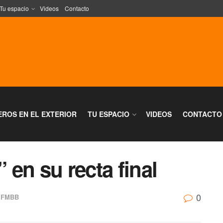
Tu espacio
Videos
Contacto
EROS EN EL EXTERIOR
TU ESPACIO
VIDEOS
CONTACTO
” en su recta final
0
,
FMBB