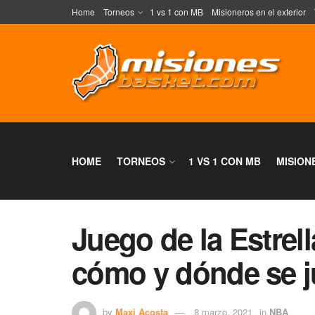
Home
Torneos
1 vs 1 con MB
Misioneros en el exterior
HOME
TORNEOS
1 VS 1 CON MB
MISION
Juego de la Estrell
cómo y dónde se 
by
Maxi Acosta
8 marzo, 2021
in
NBA