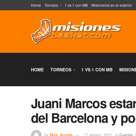
Home
Torneos
1 vs 1 con MB
Misioneros en el exterior
HOME
TORNEOS
1 VS 1 CON MB
MISION
Juani Marcos esta
del Barcelona y po
by
Maxi Acosta
17 agosto, 2021
in
Cuerpo
,