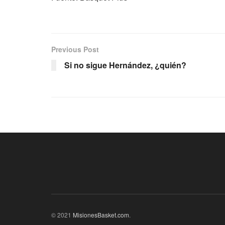
Previous Post
Si no sigue Hernández, ¿quién?
© 2021
MisionesBasket.com
.