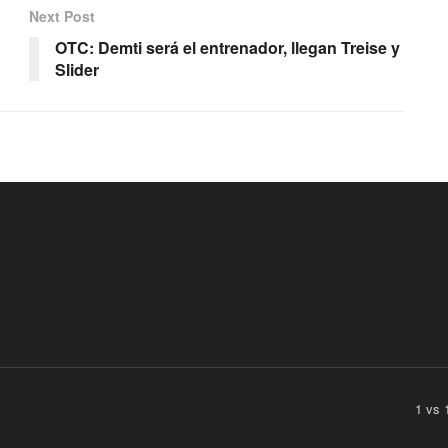
Next Post
OTC: Demti será el entrenador, llegan Treise y
Slider
1 vs 