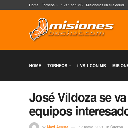
Home
Torneos
1 vs 1 con MB
Misioneros en el exterior
HOME
TORNEOS
1 VS 1 CON MB
MISION
José Vildoza se va
equipos interesad
by
Maxi Acosta
17 mayo, 2021
in
Cuerpo
,
L