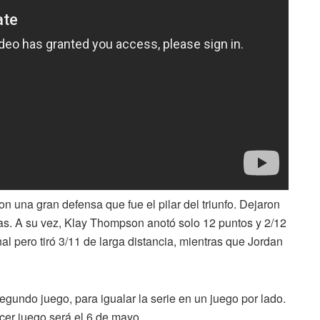
n una gran defensa que fue el pilar del triunfo. Dejaron
das. A su vez, Klay Thompson anotó solo 12 puntos y 2/12
nal pero tiró 3/11 de larga distancia, mientras que Jordan
egundo juego, para igualar la serie en un juego por lado.
cer juego será el 6 de mayo.