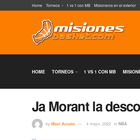
Home
Torneos
1 vs 1 con MB
Misioneros en el exterior
HOME
TORNEOS
1 VS 1 CON MB
MISION
Ja Morant la descos
by
Maxi Acosta
4 mayo, 2022
in
NBA