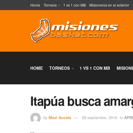
Home
Torneos
1 vs 1 con MB
Misioneros en el exterior
HOME
TORNEOS
1 VS 1 CON MB
MISION
Itapúa busca amarg
by
Maxi Acosta
28 septiembre, 2019
in
APB