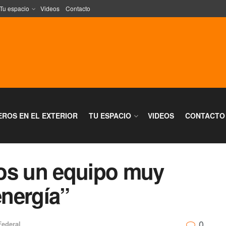
Tu espacio
Videos
Contacto
EROS EN EL EXTERIOR
TU ESPACIO
VIDEOS
CONTACTO
os un equipo muy
nergía”
0
Federal