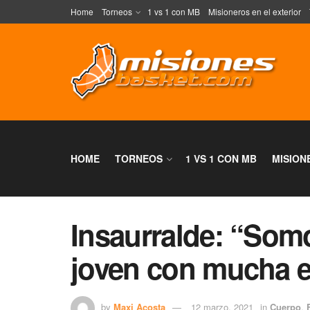
Home
Torneos
1 vs 1 con MB
Misioneros en el exterior
HOME
TORNEOS
1 VS 1 CON MB
MISION
Insaurralde: “Som
joven con mucha e
by
Maxi Acosta
12 marzo, 2021
in
Cuerpo
,