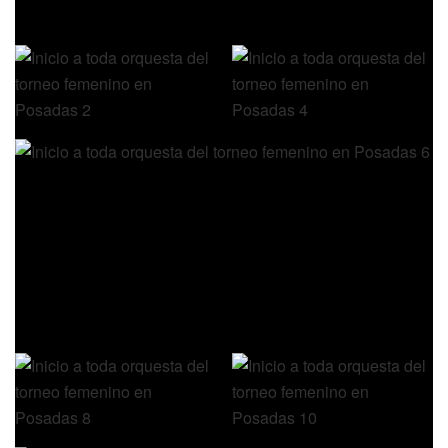
locales y organizadoras de Vanguardia Rosa por 46 a 40.
Ya en primera división, Sol Dorado Fast derrotó al equipo
de Eldorado por 74 a 44, mientras que luego Colonias
venció a JOPARÁ por 69 a 57, en duelo de equipos
paraguayos. En el cierre las anfitrionas de Vanguardia
Azul hicieron lo propio ante El Coatí, el cual se presentó
con sendas caídas.