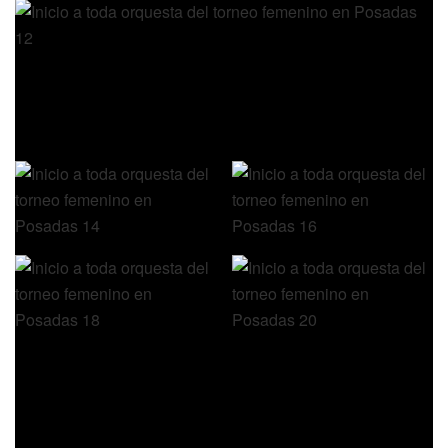
Cabe destacar que los juegos en U13 (la categoría tendrá
ocho equipos aproximadamente) serán los teloneros de la
primera división.
RESULTADOS PRIMERA FECHA
SOL DORADO FAST – EL COATÍ 74-44
COLONIAS – JOPARÁ 69-57