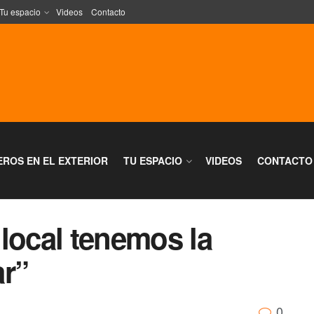
Tu espacio
Videos
Contacto
EROS EN EL EXTERIOR
TU ESPACIO
VIDEOS
CONTACTO
local tenemos la
ar”
0