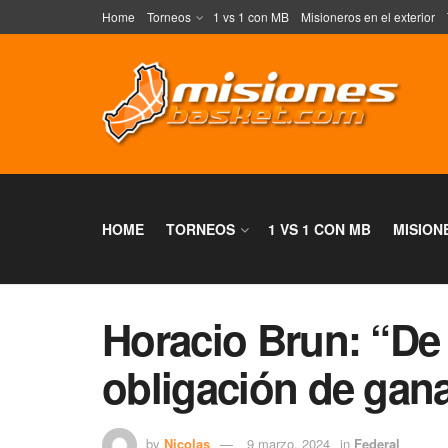
Home
Torneos
1 vs 1 con MB
Misioneros en el exterior
HOME
TORNEOS
1 VS 1 CON MB
MISION
Horacio Brun: “De 
obligación de gan
by
Nicolas
9 marzo, 2024
in
Federal