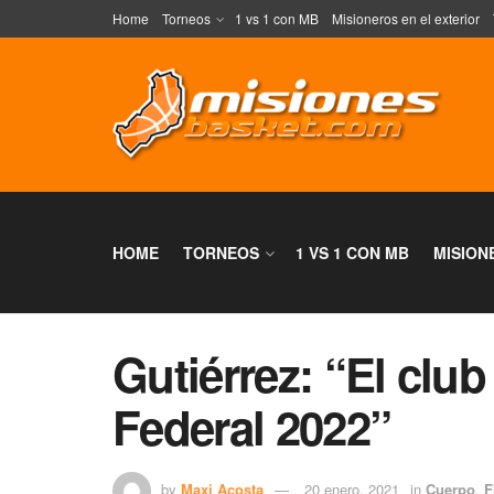
Home
Torneos
1 vs 1 con MB
Misioneros en el exterior
HOME
TORNEOS
1 VS 1 CON MB
MISION
Gutiérrez: “El club
Federal 2022”
by
Maxi Acosta
20 enero, 2021
in
Cuerpo
,