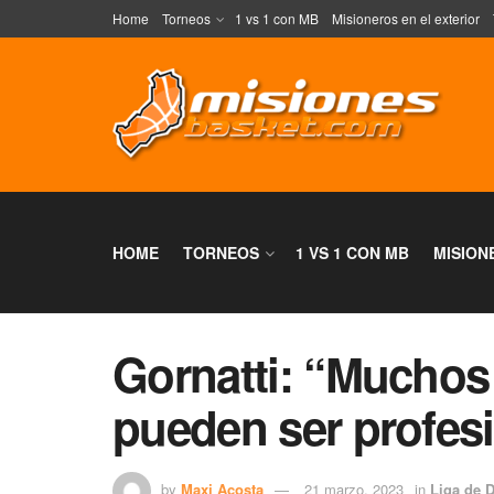
Home
Torneos
1 vs 1 con MB
Misioneros en el exterior
HOME
TORNEOS
1 VS 1 CON MB
MISION
Gornatti: “Muchos
pueden ser profes
by
Maxi Acosta
21 marzo, 2023
in
Liga de D