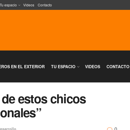
Tu espacio
Videos
Contacto
EROS EN EL EXTERIOR
TU ESPACIO
VIDEOS
CONTACTO
 de estos chicos
ionales”
0
esarrollo