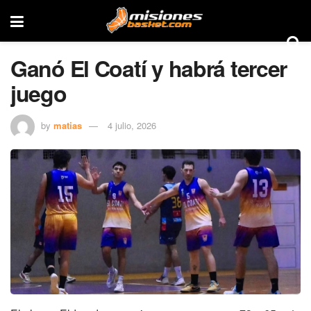
Ganó El Coatí y habrá tercer
juego
by
matias
4 julio, 2026