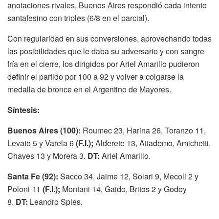
anotaciones rivales, Buenos Aires respondió cada intento
santafesino con triples (6/8 en el parcial).
Con regularidad en sus conversiones, aprovechando todas
las posibilidades que le daba su adversario y con sangre
fría en el cierre, los dirigidos por Ariel Amarillo pudieron
definir el partido por 100 a 92 y volver a colgarse la
medalla de bronce en el Argentino de Mayores.
Síntesis:
Buenos Aires (100):
Roumec 23, Harina 26, Toranzo 11,
Levato 5 y Varela 6
(F.I.);
Alderete 13, Attademo, Amichetti,
Chaves 13 y Morera 3.
DT:
Ariel Amarillo.
Santa Fe (92):
Sacco 34, Jaime 12, Solari 9, Mecoli 2 y
Poloni 11
(F.I.);
Montani 14, Gaido, Britos 2 y Godoy
8.
DT:
Leandro Spies.