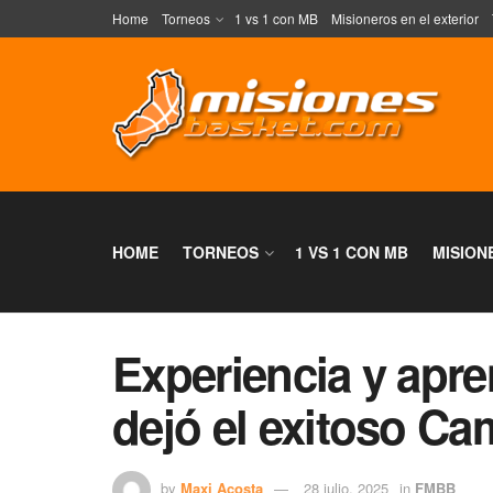
Home
Torneos
1 vs 1 con MB
Misioneros en el exterior
HOME
TORNEOS
1 VS 1 CON MB
MISION
Experiencia y apre
dejó el exitoso C
by
Maxi Acosta
28 julio, 2025
in
FMBB