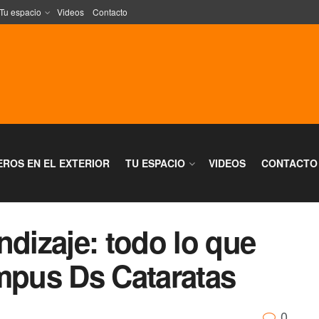
Tu espacio
Videos
Contacto
EROS EN EL EXTERIOR
TU ESPACIO
VIDEOS
CONTACTO
ndizaje: todo lo que
ampus Ds Cataratas
0