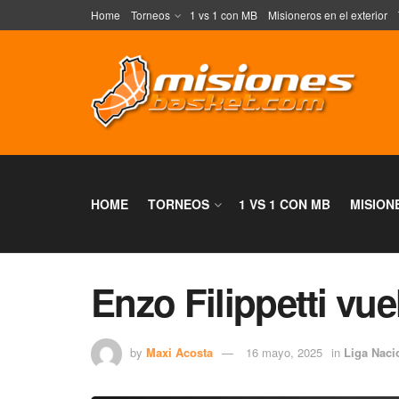
Home
Torneos
1 vs 1 con MB
Misioneros en el exterior
HOME
TORNEOS
1 VS 1 CON MB
MISION
Enzo Filippetti vu
by
Maxi Acosta
16 mayo, 2025
in
Liga Naci