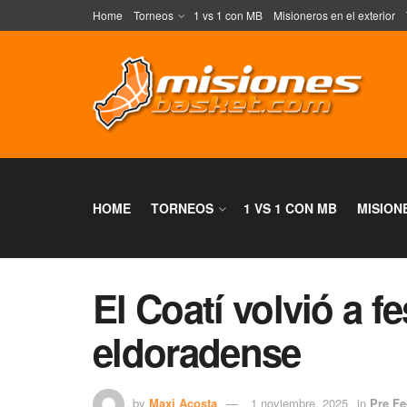
Home
Torneos
1 vs 1 con MB
Misioneros en el exterior
HOME
TORNEOS
1 VS 1 CON MB
MISION
El Coatí volvió a fe
eldoradense
by
Maxi Acosta
1 noviembre, 2025
in
Pre Fe