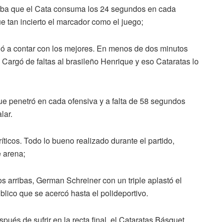
icaba que el Cata consuma los 24 segundos en cada
e tan incierto el marcador como el juego;
ió a contar con los mejores. En menos de dos minutos
 Cargó de faltas al brasileño Henrique y eso Cataratas lo
ue penetró en cada ofensiva y a falta de 58 segundos
lar.
íticos. Todo lo bueno realizado durante el partido,
 arena;
s arribas, German Schreiner con un triple aplastó el
úblico que se acercó hasta el polideportivo.
ués de sufrir en la recta final, el Cataratas Básquet