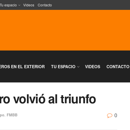
Tu espacio
Videos
Contacto
EROS EN EL EXTERIOR
TU ESPACIO
VIDEOS
CONTACTO
ro volvió al triunfo
0
po
,
FMBB