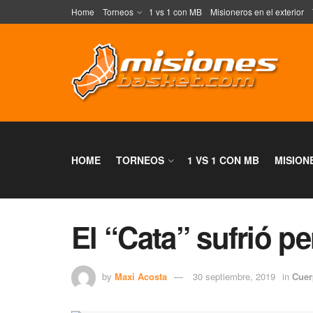
Home
Torneos
1 vs 1 con MB
Misioneros en el exterior
HOME
TORNEOS
1 VS 1 CON MB
MISION
El “Cata” sufrió pe
by
Maxi Acosta
30 septiembre, 2019
in
Cuer