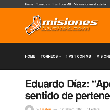
Home
Torneos
1 vs 1 con MB
Misioneros en el exterior
HOME
TORNEOS
1 VS 1 CON MB
MISION
Eduardo Díaz: “Ap
sentido de pertene
by
Gaston
12 febrero, 2025
in
Federal