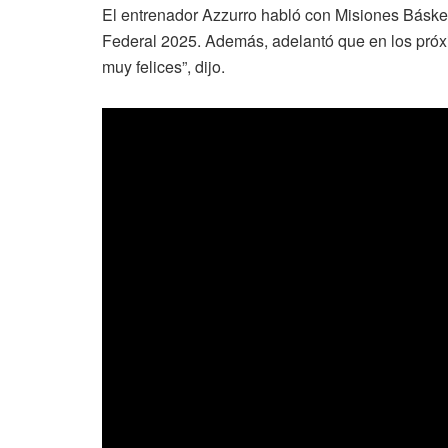
El entrenador Azzurro habló con Misiones Básket 
Federal 2025. Además, adelantó que en los próx
muy felices”, dijo.