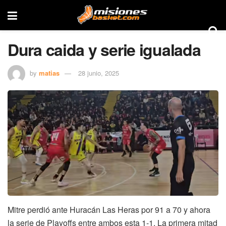
Dura caida y serie igualada
by
matias
28 junio, 2025
Mitre perdió ante Huracán Las Heras por 91 a 70 y ahora
la serie de Playoffs entre ambos esta 1-1. La primera mitad