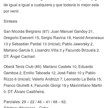
de igual a igual a cualquiera y que todavía lo mejor esta
por venir.
Síntesis
San Nicolás Belgrano (87): Juan Manuel Gandoy 21,
Gregorio Eseverri 15, Sergio Ravina 18, Harold Arceneaux
13 y Sebastián Pardal 13 (inicial); Pablo Jaworsky 2,
Mariano García 0, Lisandro Villa 3 y Facundo Brizuela 2.
DT: Ángel Cachari.
Oberá Tenis Club (85): Mariano Castets 10, Eduardo
Gamboa 2, Emilio Taboada 12, José Fabio 10 y Pablo
Rizzo 6 (inicial); Valerio Andrizzi 7, Leonardo La Bella 15,
Franco Giulietti 4, Facundo Giorgi 19 y Maximiliano Martín
0. DT: Álvaro Castiñeira.
Parciales: 29 – 22 / 46 – 41 / 68 – 62.
Árbitros: Wasinger – Gabe.