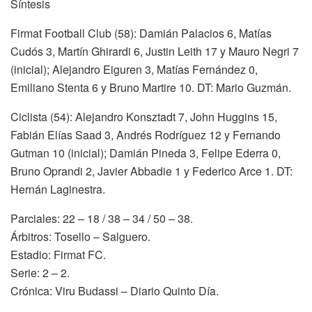
Síntesis
Firmat Football Club (58): Damián Palacios 6, Matías
Cudós 3, Martín Ghirardi 6, Justin Leith 17 y Mauro Negri 7
(inicial); Alejandro Eiguren 3, Matías Fernández 0,
Emiliano Stenta 6 y Bruno Martire 10. DT: Mario Guzmán.
Ciclista (54): Alejandro Konsztadt 7, John Huggins 15,
Fabián Elías Saad 3, Andrés Rodríguez 12 y Fernando
Gutman 10 (inicial); Damián Pineda 3, Felipe Ederra 0,
Bruno Oprandi 2, Javier Abbadie 1 y Federico Arce 1. DT:
Hernán Laginestra.
Parciales: 22 – 18 / 38 – 34 / 50 – 38.
Árbitros: Tosello – Salguero.
Estadio: Firmat FC.
Serie: 2 – 2.
Crónica: Viru Budassi – Diario Quinto Día.