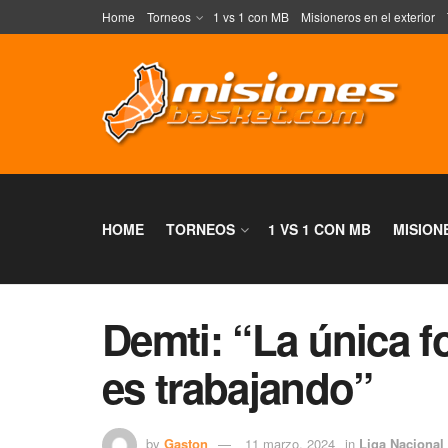
Home
Torneos
1 vs 1 con MB
Misioneros en el exterior
HOME
TORNEOS
1 VS 1 CON MB
MISION
Demti: “La única f
es trabajando”
by
Gaston
11 marzo, 2024
in
Liga Nacional