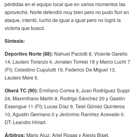
pérdidas en el equipo local que en varios momentos las
aprovechó. Norte defendió muy bien pero no pudo fluir en
ataque, intentó, luchó de igual a igual pero no logró la
victoria que buscó.
Síntesis:
Deportivo Norte (88):
Nahuel Paciotti 8, Vicente Garello
14, Lautaro Toranzo 4, Jonatan Torresi 18 y Marco Luchi 7
(FI); Celestino Cupulutti 19, Federico De Miguel 13,
Lautaro Mare 5.
Oberá TC (90):
Emiliano Correa 9, Juan Rodríguez Suppi
24, Maximiliano Martín 8, Rodrigo Sánchez 20 y Gastón
Essengue 11 (FI); Lucas Díaz 9, Taiel Gómez Quinteros
10, Agustín Germano 0 y Jerónimo Ramírez Acevedo 0.
DT: Leandro Hiriart.
Árbitros:
Mario Aluz, Ariel Rosas y Alexis Biset.