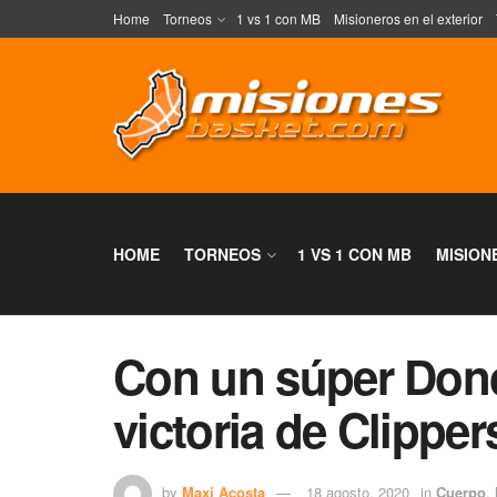
Home
Torneos
1 vs 1 con MB
Misioneros en el exterior
HOME
TORNEOS
1 VS 1 CON MB
MISION
Con un súper Donc
victoria de Clipper
by
Maxi Acosta
18 agosto, 2020
in
Cuerpo
,