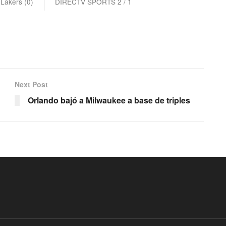
 Lakers (0)
DIRECTV SPORTS 2 / 1
Next Post
Orlando bajó a Milwaukee a base de triples