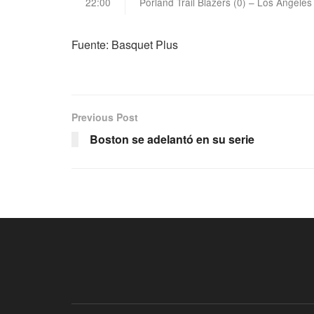
22:00
Porland Trail Blazers (0) – Los Angeles
Fuente: Basquet Plus
Previous Post
Boston se adelantó en su serie