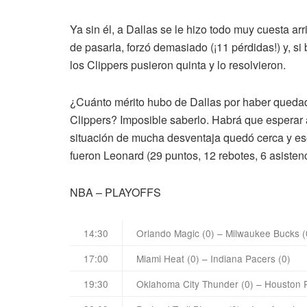
Ya sin él, a Dallas se le hizo todo muy cuesta ar
de pasarla, forzó demasiado (¡11 pérdidas!) y, si b
los Clippers pusieron quinta y lo resolvieron.
¿Cuánto mérito hubo de Dallas por haber quedado
Clippers? Imposible saberlo. Habrá que esperar
situación de mucha desventaja quedó cerca y eso l
fueron Leonard (29 puntos, 12 rebotes, 6 asistenc
NBA – PLAYOFFS
14:30
Orlando Magic (0) – Milwaukee Bucks (
17:00
Miami Heat (0) – Indiana Pacers (0)
19:30
Oklahoma City Thunder (0) – Houston 