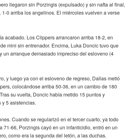
ro llegaron sin Porzingis (expulsado) y sin nafta al final,
 1-0 arriba los angelinos. El miércoles vuelven a verse
ía acabado. Los Clippers arrancaron arriba 18-2, en
de mini sin entrenador. Encima, Luka Doncic tuvo que
as y un arranque demasiado impreciso del esloveno (4
o, y luego ya con el esloveno de regreso, Dallas metió
lippers, colocándose arriba 50-36, en un cambio de 180
. Tras su vuelta, Doncic había metido 15 puntos y
 y 5 asistencias.
nes. Cuando se regularizó en el tercer cuarto, ya todo
a 71-66, Porzingis cayó en un infanticidio, entró en un
pero, como era la segunda del letón, a las duchas.