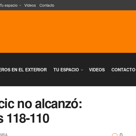
Tu espacio
Videos
Contacto
EROS EN EL EXTERIOR
TU ESPACIO
VIDEOS
CONTACTO
ic no alcanzó:
s 118-110
0
NBA