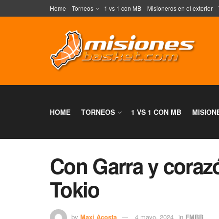
Home
Torneos
1 vs 1 con MB
Misioneros en el exterior
HOME
TORNEOS
1 VS 1 CON MB
MISION
Con Garra y coraz
Tokio
by
Maxi Acosta
4 mayo, 2024
in
FMBB