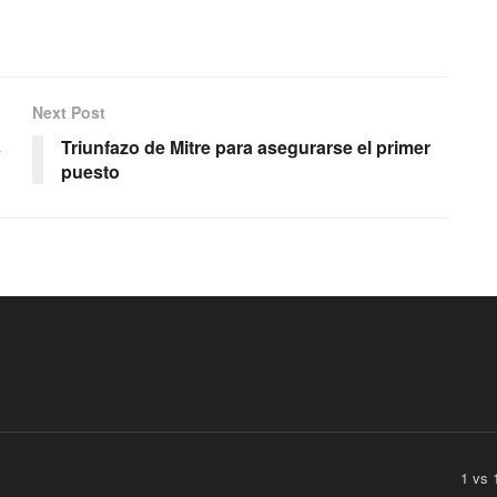
Next Post
s
Triunfazo de Mitre para asegurarse el primer
puesto
1 vs 