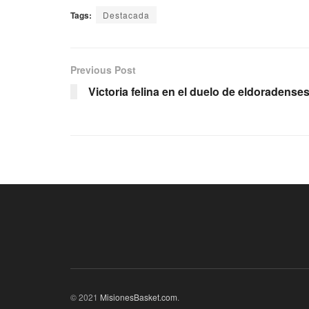
Tags:
Destacada
Previous Post
Victoria felina en el duelo de eldoradense
© 2021
MisionesBasket.com
.