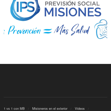
1 vs 1 con MB
Misioneros en el exterior
Videos