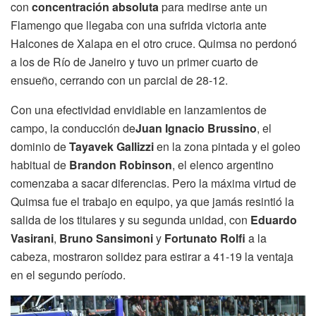
con
concentración absoluta
para medirse ante un
Flamengo que llegaba con una sufrida victoria ante
Halcones de Xalapa en el otro cruce. Quimsa no perdonó
a los de Río de Janeiro y tuvo un primer cuarto de
ensueño, cerrando con un parcial de 28-12.
Con una efectividad envidiable en lanzamientos de
campo, la conducción de
Juan Ignacio Brussino
, el
dominio de
Tayavek Gallizzi
en la zona pintada y el goleo
habitual de
Brandon Robinson
, el elenco argentino
comenzaba a sacar diferencias. Pero la máxima virtud de
Quimsa fue el trabajo en equipo, ya que jamás resintió la
salida de los titulares y su segunda unidad, con
Eduardo
Vasirani
,
Bruno Sansimoni
y
Fortunato Rolfi
a la
cabeza, mostraron solidez para estirar a 41-19 la ventaja
en el segundo período.