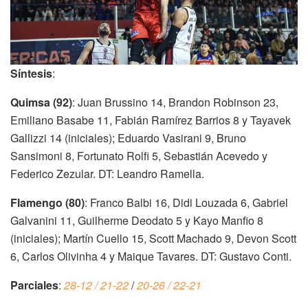
Síntesis
:
Quimsa (92)
: Juan Brussino 14, Brandon Robinson 23,
Emiliano Basabe 11, Fabián Ramírez Barrios 8 y Tayavek
Gallizzi 14 (iniciales); Eduardo Vasirani 9, Bruno
Sansimoni 8, Fortunato Rolfi 5, Sebastián Acevedo y
Federico Zezular. DT: Leandro Ramella.
Flamengo (80)
: Franco Balbi 16, Didi Louzada 6, Gabriel
Galvanini 11, Guilherme Deodato 5 y Kayo Manfio 8
(iniciales); Martín Cuello 15, Scott Machado 9, Devon Scott
6, Carlos Olivinha 4 y Maique Tavares. DT: Gustavo Conti.
Parciales
:
28-12 / 21-22
/
20-26 / 22-21