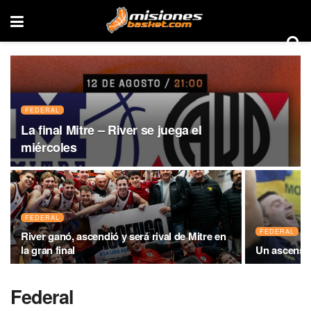
FEDERAL
La final Mitre – River se juega el
miércoles
FEDERAL
FEDERAL
River ganó, ascendió y será rival de Mitre en
la gran final
Un ascenso 
Federal