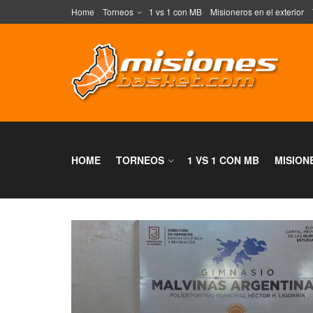
Home
Torneos
1 vs 1 con MB
Misioneros en el exterior
HOME
TORNEOS
1 VS 1 CON MB
MISION