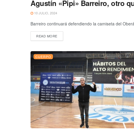
Agustín «Pipi» Barreiro, otro 
CUERPO
10 JULIO, 2024
Barreiro continuará defendiendo la camiseta del Oberá
READ MORE
CUERPO