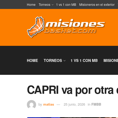
Home
Torneos
1 vs 1 con MB
Misioneros en el exterior
HOME
TORNEOS
1 VS 1 CON MB
MISION
CAPRI va por otra 
by
matias
25 junio, 2026
in
FMBB