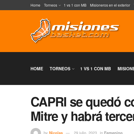
Home
Torneos
1 vs 1 con MB
Misioneros en el exterior
HOME
TORNEOS
1 VS 1 CON MB
MISION
CAPRI se quedó co
Mitre y habrá terce
by
Nicolas
29 julio, 2023
in
Femenino