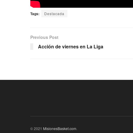
Tags:
Destacada
Previous Post
Acción de viernes en La Liga
© 2021
MisionesBasket.com
.