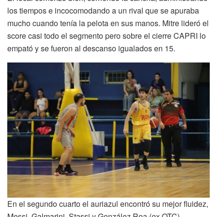
los tiempos e incocomodando a un rival que se apuraba
mucho cuando tenía la pelota en sus manos. Mitre lideró el
score casi todo el segmento pero sobre el cierre CAPRI lo
empató y se fueron al descanso igualados en 15.
En el segundo cuarto el auriazul encontró su mejor fluidez,
Messi, Galmarini, Stassi y González Roa (ex OTC)