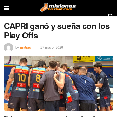
CAPRI ganó y sueña con los
Play Offs
by
matias
27 mayo, 2026