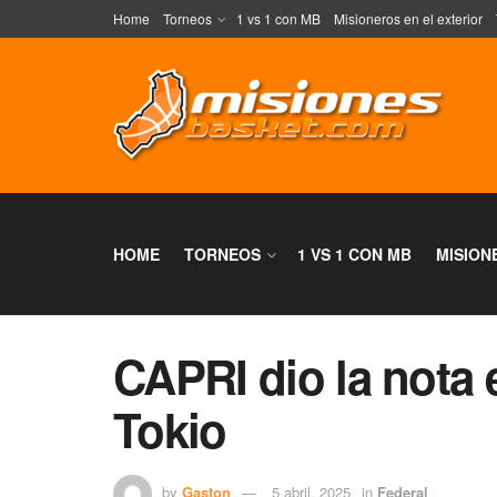
Home
Torneos
1 vs 1 con MB
Misioneros en el exterior
HOME
TORNEOS
1 VS 1 CON MB
MISION
CAPRI dio la nota 
Tokio
by
Gaston
5 abril, 2025
in
Federal