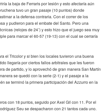
ría la baja de Ferraris por lesión y esto afectaría aún
eruchena tuvo un gran pasaje (10 puntos) donde
stimar a la defensa contraria. Con el correr de los
ensa y pudieron para el embate del Santo. Pero una
técnicas (relojes de 24¨) y esto hizo que el juego sea muy
riple para marcar el 60-57 (19-13) con el cual se cerraría
a el Tricolor y si bien los locales tuvieron una buena
do llegaría por ciertos fallos arbitrales que les fueron
era de partido, y lo aprovechó de gran manera San Martín
manera se quedó con la serie (2-1) y el pasaje a la
ién se terminó la primera participación del Azzurro en la
ros con 18 puntos, seguido por Axel Gil con 11. Por el
odríguez Seu se despacharon con 21 tantos cada uno.