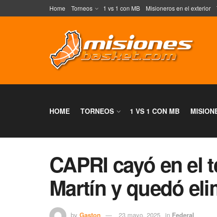
Home
Torneos
1 vs 1 con MB
Misioneros en el exterior
HOME
TORNEOS
1 VS 1 CON MB
MISION
CAPRI cayó en el t
Martín y quedó el
by
Gaston
23 mayo, 2025
in
Federal