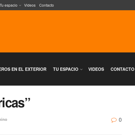
Tu espacio
Videos
Contacto
EROS EN EL EXTERIOR
TU ESPACIO
VIDEOS
CONTACTO
icas”
0
nino