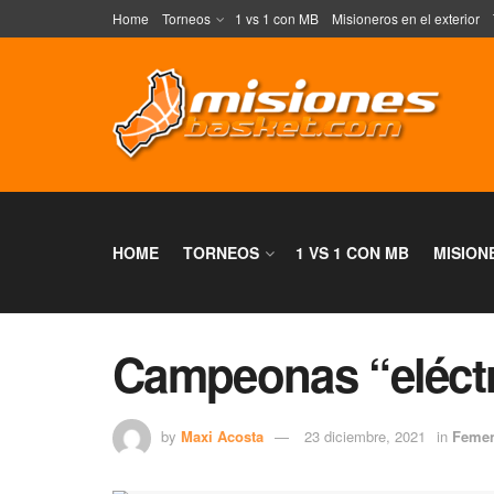
Home
Torneos
1 vs 1 con MB
Misioneros en el exterior
HOME
TORNEOS
1 VS 1 CON MB
MISION
Campeonas “eléctr
by
Maxi Acosta
23 diciembre, 2021
in
Feme