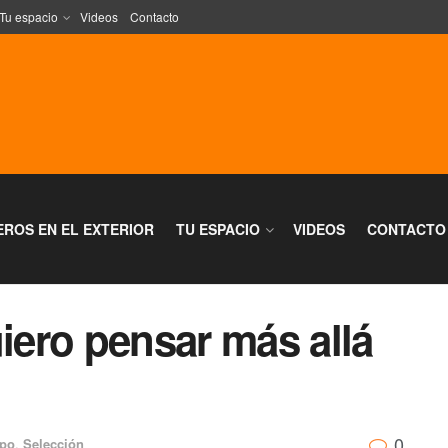
Tu espacio
Videos
Contacto
EROS EN EL EXTERIOR
TU ESPACIO
VIDEOS
CONTACTO
ero pensar más allá
0
po
,
Selección