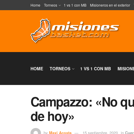
Home
Torneos
1 vs 1 con MB
Misioneros en el exterior
HOME
TORNEOS
1 VS 1 CON MB
MISION
Campazzo: «No qui
de hoy»
by
Maxi Acosta
15 septiembre, 2020
in
Cuer