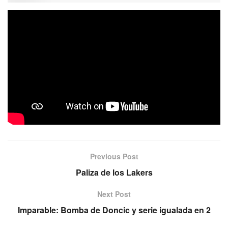
El alero misionero, Franco Benítez, se convirtió en uno de
los refuerzos de Ferrocarril Oeste para la próxima
temporada (aún sin fecha de inicio) de la Liga Nacional.
De esta manera, el ex Tokio vuelve a la elite del
básquetbol argentino, tras sus pasos anteriores en
Sionista e Hispano Americano. Entrá y mirá la entrevista
con Misiones Básket.
Previous Post
Paliza de los Lakers
Next Post
Imparable: Bomba de Doncic y serie igualada en 2