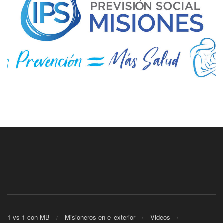
1 vs 1 con MB
Misioneros en el exterior
Videos