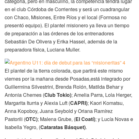
categoría, pero en masculino, la competencia tendrá lugar
en el club Córdoba de Corrientes y será un cuadrangular
con Chaco, Misiones, Entre Ríos y el local (Formosa no
presentó equipo). El plantel misionero ya lleva un tiempo
de preparación a las órdenes de los entrenadores
Sebastián De Olivera y Erika Hassel, además de la
preparadora física, Luciana Muller.
El plantel de la tierra colorada, que partirá este mismo
viernes por la mañana desde Posadas,está integrado por
Guillermina Silvestrini, Brenda Rolón, Matilda Behar y
Antonia Chemes (
Club Tokio
)
; Amelia Parra, Lola Herger,
Margarita Iturria y Alexia Luft (
CAPRI
)
; Kaori Komatsu,
Anna Kopoboy, Juana Seybold y Oriana Ramírez
Pastorili (
OTC
)
; Malena Grube, (
El Coatí
)
; y Lucía Novas e
Isabella Yegro, (
Cataratas Básquet
)
.