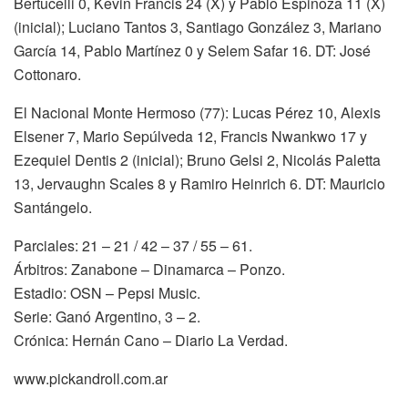
Bertucelli 0, Kevin Francis 24 (X) y Pablo Espinoza 11 (X)
(inicial); Luciano Tantos 3, Santiago González 3, Mariano
García 14, Pablo Martínez 0 y Selem Safar 16. DT: José
Cottonaro.
El Nacional Monte Hermoso (77): Lucas Pérez 10, Alexis
Elsener 7, Mario Sepúlveda 12, Francis Nwankwo 17 y
Ezequiel Dentis 2 (inicial); Bruno Gelsi 2, Nicolás Paletta
13, Jervaughn Scales 8 y Ramiro Heinrich 6. DT: Mauricio
Santángelo.
Parciales: 21 – 21 / 42 – 37 / 55 – 61.
Árbitros: Zanabone – Dinamarca – Ponzo.
Estadio: OSN – Pepsi Music.
Serie: Ganó Argentino, 3 – 2.
Crónica: Hernán Cano – Diario La Verdad.
www.pickandroll.com.ar