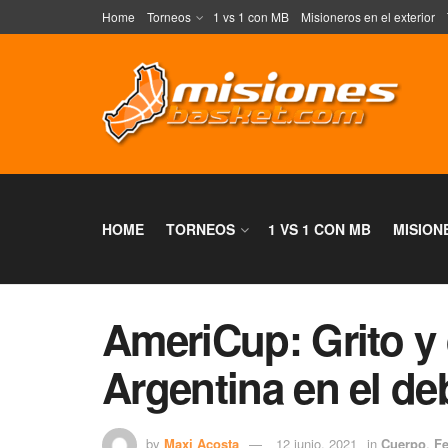
Home
Torneos
1 vs 1 con MB
Misioneros en el exterior
HOME
TORNEOS
1 VS 1 CON MB
MISION
AmeriCup: Grito y
Argentina en el de
by
Maxi Acosta
12 junio, 2021
in
Cuerpo
,
F