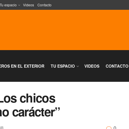
Tu espacio
Videos
Contacto
EROS EN EL EXTERIOR
TU ESPACIO
VIDEOS
CONTACTO
Los chicos
o carácter”
0
BB