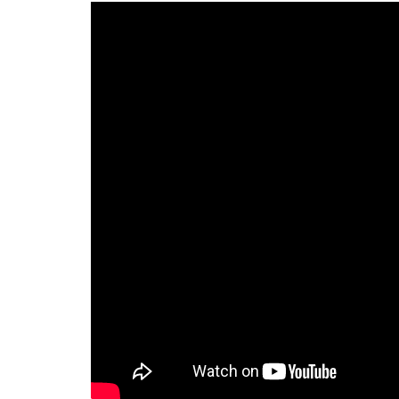
El entrenador del campeón OTC, Agustín Ponissi, 
Eldorado y resaltó el trabajo de su equipo. «Esto
nos costó más de lo que creíamos», lanzó el jov
dirigió su primera final en primera división. 
Al término del partido y en medio de los festejos 
Provincial, Misiones Básket charló con el DT c
en la Liga Provincial y también en una final en p
«Estoy muy contento, muy aliviado», lanzó de en
todos sueñen en cualquier club: con un campeon
«Los chicos están trabajando mucho en su confian
cuando se nos vinieron encima y demostraron muc
dura. Es un aprendizaje extraordinario para ellos