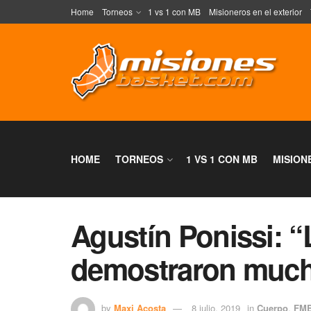
Home
Torneos
1 vs 1 con MB
Misioneros en el exterior
HOME
TORNEOS
1 VS 1 CON MB
MISION
Agustín Ponissi: “
demostraron much
by
Maxi Acosta
8 julio, 2019
in
Cuerpo
,
FM