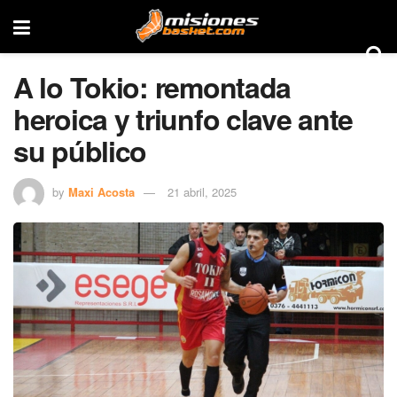
A lo Tokio: remontada
heroica y triunfo clave ante
su público
by
Maxi Acosta
21 abril, 2025