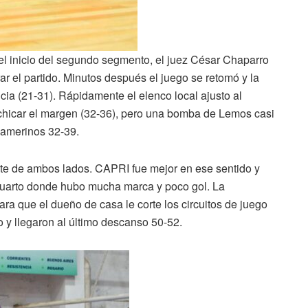
el inicio del segundo segmento, el juez César Chaparro
rar el partido. Minutos después el juego se retomó y la
ncia (21-31). Rápidamente el elenco local ajusto al
achicar el margen (32-36), pero una bomba de Lemos casi
camerinos 32-39.
mite de ambos lados. CAPRI fue mejor en ese sentido y
n cuarto donde hubo mucha marca y poco gol. La
ara que el dueño de casa le corte los circuitos de juego
o y llegaron al último descanso 50-52.