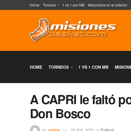
Home
Torneos
1 vs 1 con MB
Misioneros en el exterior
HOME
TORNEOS
1 VS 1 CON MB
MISION
A CAPRI le faltó 
Don Bosco
by
matias
26 abril, 2026
in
Federal