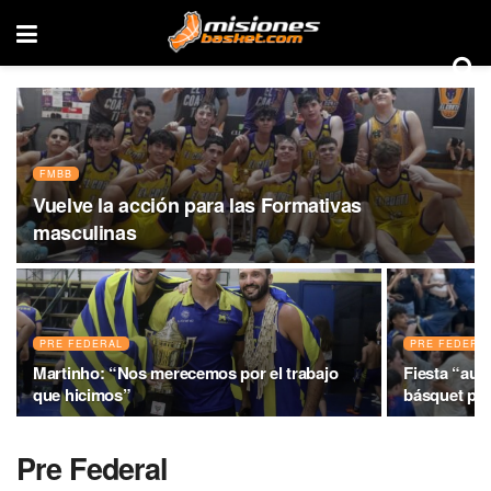
FMBB
Vuelve la acción para las Formativas
masculinas
PRE FEDERAL
PRE FEDERA
Martinho: “Nos merecemos por el trabajo
Fiesta “aur
que hicimos”
básquet pro
Pre Federal